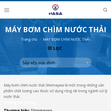
Skip
to
content
MÁY BƠM CHÌM NƯỚC THẢI
Trang chủ
/
MÁY BƠM CHÌM NƯỚC THẢI
LỌC
Máy bơm chìm nước thải Shinmaywa là một trong những sản
phẩm chất lượng cao được sử dụng rộng rãi trong ngành xử lý
nước thải.
Thông tin chung
Thương hiệu
: Shinmaywa