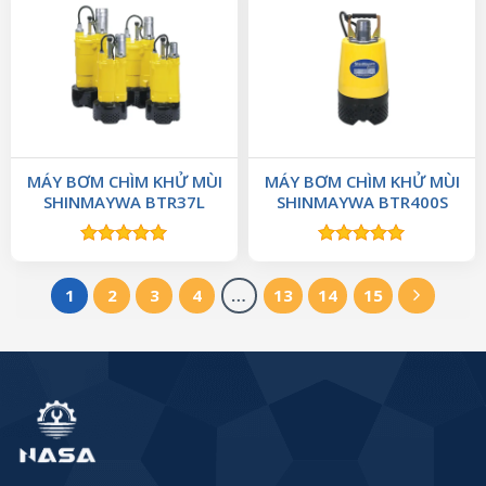
MÁY BƠM CHÌM KHỬ MÙI
MÁY BƠM CHÌM KHỬ MÙI
SHINMAYWA BTR37L
SHINMAYWA BTR400S
Được xếp
Được xếp
hạng
5.00
hạng
5.00
5 sao
5 sao
1
2
3
4
…
13
14
15