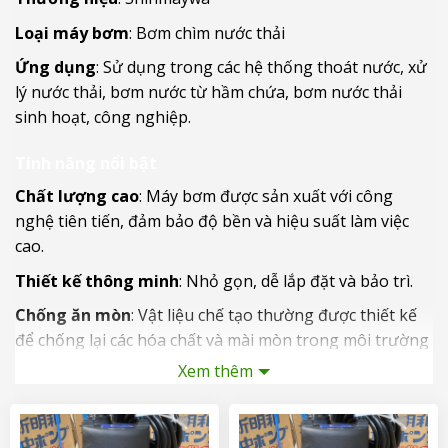
Loại máy bơm
: Bơm chìm nước thải
Ứng dụng
: Sử dụng trong các hệ thống thoát nước, xử
lý nước thải, bơm nước từ hầm chứa, bơm nước thải
sinh hoạt, công nghiệp.
Tính năng nổi bật
Chất lượng cao
: Máy bơm được sản xuất với công
nghệ tiên tiến, đảm bảo độ bền và hiệu suất làm việc
cao.
Thiết kế thông minh
: Nhỏ gọn, dễ lắp đặt và bảo trì.
Chống ăn mòn
: Vật liệu chế tạo thường được thiết kế
để chống lại các hóa chất và mài mòn trong môi trường
nước thải.
Xem thêm
Hiệu suất năng lượng
: Tiết kiệm năng lượng, giúp
giảm chi phí vận hành.