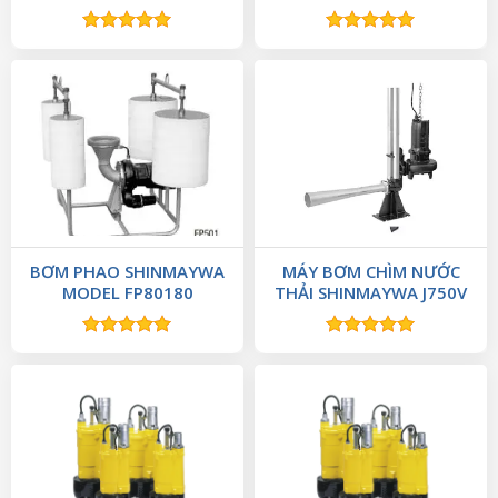
Được xếp
Được xếp
hạng
5.00
hạng
5.00
5 sao
5 sao
BƠM PHAO SHINMAYWA
MÁY BƠM CHÌM NƯỚC
MODEL FP80180
THẢI SHINMAYWA J750V
Được xếp
Được xếp
hạng
5.00
hạng
5.00
5 sao
5 sao