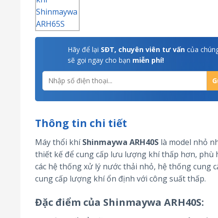
Hãy để lại
SĐT, chuyên viên tư vấn
của chúng
sẽ gọi ngay cho bạn
miễn phí!
Thông tin chi tiết
Máy thổi khí
Shinmaywa ARH40S
là model nhỏ nh
thiết kế để cung cấp lưu lượng khí thấp hơn, phù
các hệ thống xử lý nước thải nhỏ, hệ thống cung 
cung cấp lượng khí ổn định với công suất thấp.
Đặc điểm của Shinmaywa ARH40S: