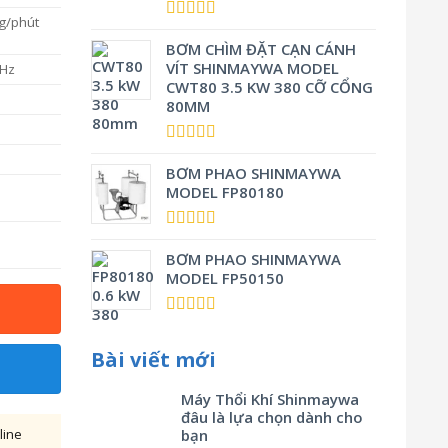
g/phút
Được xếp
hạng
BƠM CHÌM ĐẶT CẠN CÁNH
5.00
5
sao
VÍT SHINMAYWA MODEL
0Hz
CWT80 3.5 KW 380 CỠ CỔNG
80MM
Được xếp
hạng
BƠM PHAO SHINMAYWA
5.00
5
sao
MODEL FP80180
Được xếp
hạng
BƠM PHAO SHINMAYWA
5.00
5
sao
MODEL FP50150
Được xếp
hạng
5.00
5
Bài viết mới
sao
Máy Thổi Khí Shinmaywa
đâu là lựa chọn dành cho
line
bạn