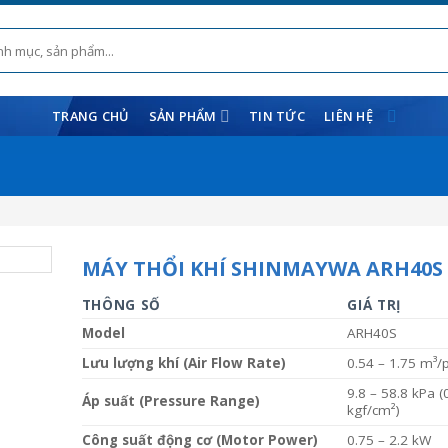
TRANG CHỦ
SẢN PHẨM
TIN TỨC
LIÊN HỆ
MÁY THỔI KHÍ SHINMAYWA ARH40S
THÔNG SỐ
GIÁ TRỊ
Model
ARH40S
Lưu lượng khí (Air Flow Rate)
0.54 – 1.75 m³/
9.8 – 58.8 kPa (
Áp suất (Pressure Range)
kgf/cm²)
Công suất động cơ (Motor Power)
0.75 – 2.2 kW