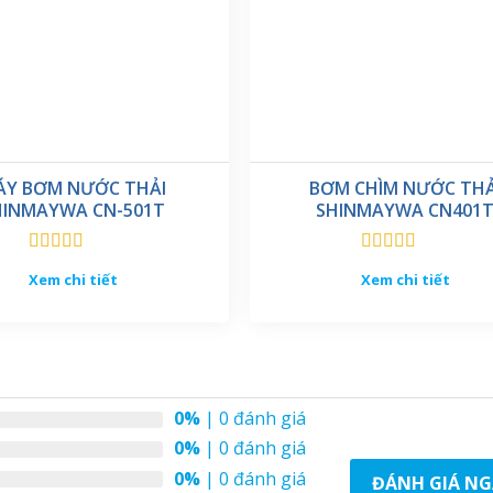
ÁY BƠM NƯỚC THẢI
BƠM CHÌM NƯỚC THẢ
HINMAYWA CN-501T
SHINMAYWA CN401
Được xếp
Được xếp
Xem chi tiết
Xem chi tiết
hạng
5.00
5
hạng
5.00
5
sao
sao
0%
| 0 đánh giá
0%
| 0 đánh giá
0%
| 0 đánh giá
ĐÁNH GIÁ NG