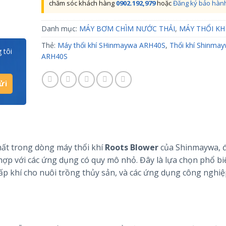
chăm sóc khách hàng
0902.192,979
hoặc
Đăng ký bảo hàn
Danh mục:
MÁY BƠM CHÌM NƯỚC THẢI
,
MÁY THỔI KH
Thẻ:
Máy thổi khí SHinmaywa ARH40S
,
Thổi khí Shinma
 tôi
ARH40S
ất trong dòng máy thổi khí
Roots Blower
của Shinmaywa, 
 hợp với các ứng dụng có quy mô nhỏ. Đây là lựa chọn phổ bi
cấp khí cho nuôi trồng thủy sản, và các ứng dụng công nghiệ