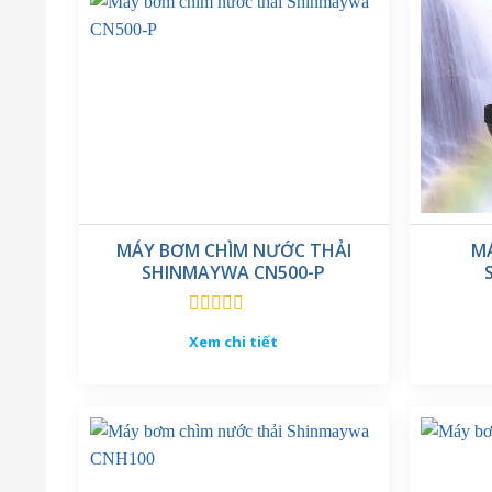
MÁY BƠM CHÌM NƯỚC THẢI
M
SHINMAYWA CN500-P
Được xếp
Xem chi tiết
hạng
5.00
5
sao