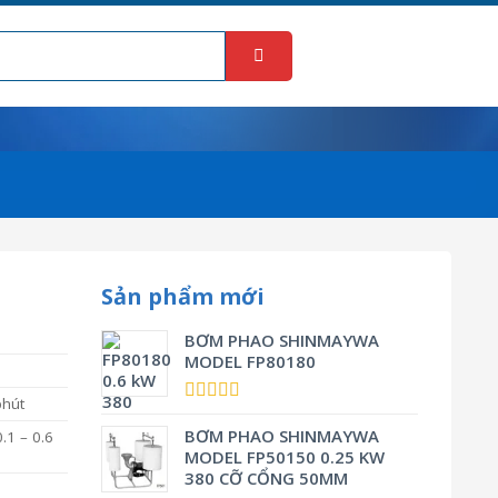
Sản phẩm mới
BƠM PHAO SHINMAYWA
MODEL FP80180
phút
Được xếp
hạng
BƠM PHAO SHINMAYWA
5.00
5
0.1 – 0.6
sao
MODEL FP50150 0.25 KW
380 CỠ CỔNG 50MM