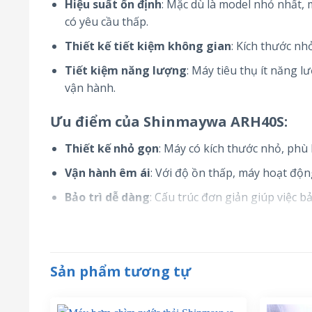
Hiệu suất ổn định
: Mặc dù là model nhỏ nhất,
có yêu cầu thấp.
Thiết kế tiết kiệm không gian
: Kích thước nh
Tiết kiệm năng lượng
: Máy tiêu thụ ít năng 
vận hành.
Ưu điểm của Shinmaywa ARH40S:
Thiết kế nhỏ gọn
: Máy có kích thước nhỏ, phù
Vận hành êm ái
: Với độ ồn thấp, máy hoạt độ
Bảo trì dễ dàng
: Cấu trúc đơn giản giúp việc 
Máy thổi khí
Shinmaywa ARH40S
là lựa chọn phù
mô nhỏ và các ứng dụng công nghiệp yêu cầu lưu 
Sản phẩm tương tự