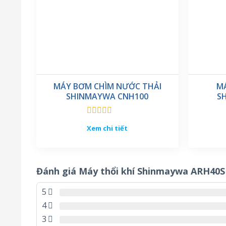
MÁY BƠM CHÌM NƯỚC THẢI
M
SHINMAYWA CNH100
S
Được xếp
Xem chi tiết
hạng
5.00
5
sao
Đánh giá Máy thổi khí Shinmaywa ARH40S
5
4
3